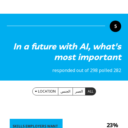
5
In a future with AI, what's
most important
282 responded out of 298 polled
LOCATION
الجنس
العمر
ALL
23%
SKILLS EMPLOYERS WANT