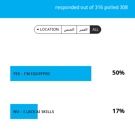
308 responded out of 316 polled
LOCATION
الجنس
العمر
ALL
50%
YES – I'M EQUIPPED
17%
NO – I LACK AI SKILLS