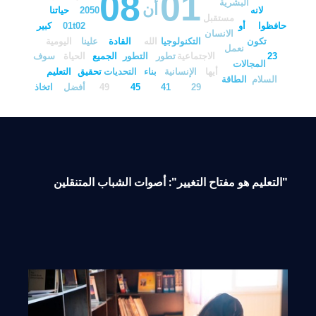
08
01
البشرية
أن
حياتنا
2050
لانه
مستقبل
أو
كبير
01t02
حافظوا
الانسان
تكون
التكنولوجيا
الله
القادة
علينا
اليومية
نعمل
سوف
الحياة
الجميع
التطور
تطور
الاجتماعية
23
المجالات
أيها
الإنسانية
بناء
التحديات
تحقيق
التعليم
السلام
الطاقة
أفضل
اتخاذ
49
45
41
29
"التعليم هو مفتاح التغيير": أصوات الشباب المتنقلين