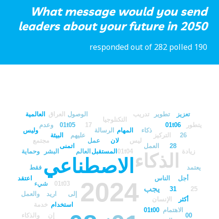
What message would you send
leaders about your future in 2050
190 responded out of 282 polled
تعزيز
تطوير
تدريب
الوصول
العراق
العالمية
التكنلوجيا
وعدم
01t05
17
01t06
يتطور
ذكاء
المهام
الرسالة
وليس
البيئة
عليهم
التركيز
26
ليس
لان
عمل
مجتمع
اتمنى
العمل
28
وحماية
البشر
العالم
المستقبل
01t04
زيادة
الذكاء
الاصطناعي
يعتمد
فقط
أجل
الناس
اعتقد
2024
شيء
01t03
يجب
31
25
إلى
اريد
والعمل
أكثر
الإنسان
استخدام
خدمة
01t00
الاهتمام
والذكاء
إن
00