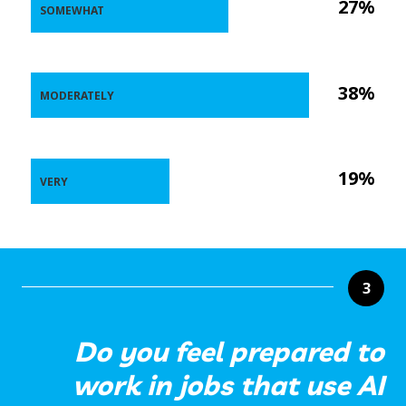
27%
SOMEWHAT
38%
MODERATELY
19%
VERY
3
Do you feel prepared to
work in jobs that use AI