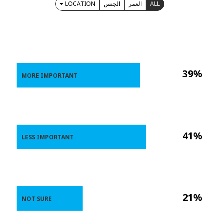
LOCATION
الجنس
العمر
ALL
39%
MORE IMPORTANT
41%
LESS IMPORTANT
21%
NOT SURE