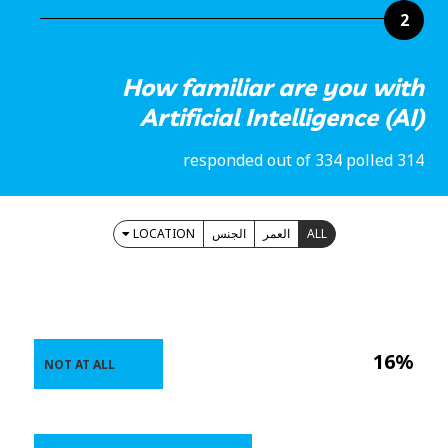
2
How familiar are you with
Artificial Intelligence (AI)
314 responded out of 334 polled
LOCATION
الجنس
العمر
ALL
16%
NOT AT ALL